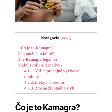
Navigácia
[
skryť
]
1
Čo je to Kamagra?
2
Je možné ju kúpiť?
3
Je Kamagra legálna?
4
Akú zvoliť alternatívu?
4.1
1. Voľne predajné výživové
doplnky
4.2
2. Lieky na predpis
4.3
3. Zmena životného štýlu
Čo je to Kamagra?