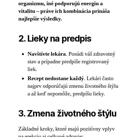
organizmu, iné podporujú energiu a
vitalitu – práve ich
kombinácia prináša
najlepšie výsledky
.
2. Lieky na predpis
Navštívte lekára
. Posúdi váš zdravotný
stav a prípadne predpíše registrovaný
liek.
Recept nedostane každý
. Lekári často
najprv odporúčajú zmenu životného štýlu
a až keď nepomôže, predpíšu lieky.
3. Zmena životného štýlu
Základné kroky, ktoré majú pozitívny vplyv
na erekciu aj celkové zdravie: