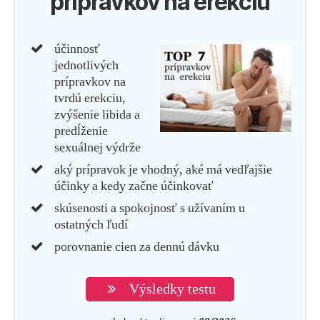
prípravkov na erekciu
účinnosť
jednotlivých
prípravkov na
tvrdú erekciu,
zvýšenie libida a
predĺženie
sexuálnej výdrže
aký prípravok je vhodný, aké má vedľajšie
účinky a kedy začne účinkovať
skúsenosti a spokojnosť s užívaním u
ostatných ľudí
porovnanie cien za dennú dávku
Výsledky testu