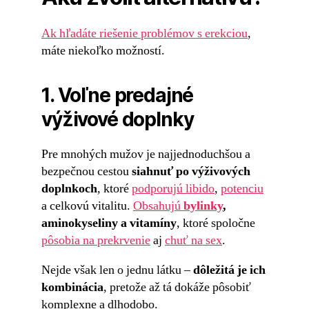
Ak hľadáte riešenie problémov s erekciou
,
máte niekoľko možností.
1. Voľne predajné
výživové doplnky
Pre mnohých mužov je najjednoduchšou a
bezpečnou cestou
siahnuť po výživových
doplnkoch
, ktoré
podporujú libido
,
potenciu
a celkovú vitalitu.
Obsahujú
bylinky
,
aminokyseliny a vitamíny
, ktoré spoločne
pôsobia na prekrvenie
aj
chuť na sex
.
Nejde však len o jednu látku –
dôležitá je ich
kombinácia
, pretože až tá dokáže pôsobiť
komplexne a dlhodobo.