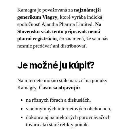
Kamagra je považovaná za
najznámejší
generikum Viagry
, ktoré vyrába indická
spoločnosť Ajantha Pharma Limited.
Na
Slovensku však tento prípravok nemá
platnú registráciu
, čo znamená, že sa u nás
nesmie predávať ani distribuovať.
Je možné ju kúpiť?
Na internete možno stále naraziť na ponuky
Kamagry.
Často sa objavujú:
na rôznych fórach a diskusiách,
v anonymných internetových obchodoch,
dokonca aj na niektorých porovnávačoch
tovaru ako staré relikty ponúk.