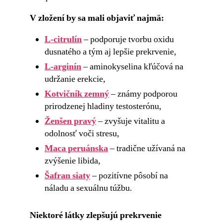
V zložení by sa mali objaviť najmä:
L-citrulín
– podporuje tvorbu oxidu
dusnatého a tým aj lepšie prekrvenie,
L-arginín
– aminokyselina kľúčová na
udržanie erekcie,
Kotvičník zemný
– známy podporou
prirodzenej hladiny testosterónu,
Ženšen pravý
– zvyšuje vitalitu a
odolnosť voči stresu,
Maca peruánska
– tradične užívaná na
zvýšenie libida,
Šafran siaty
– pozitívne pôsobí na
náladu a sexuálnu túžbu.
Niektoré látky zlepšujú prekrvenie