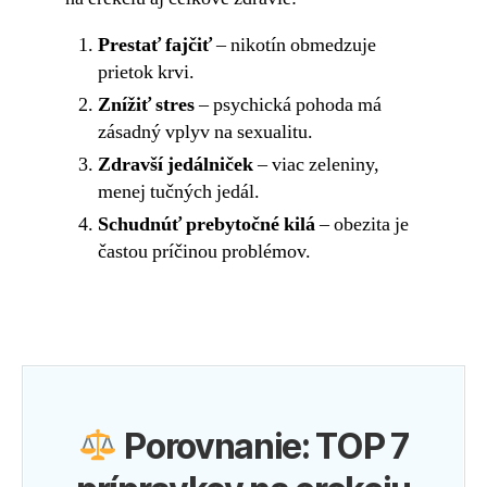
Prestať fajčiť
– nikotín obmedzuje
prietok krvi.
Znížiť stres
– psychická pohoda má
zásadný vplyv na sexualitu.
Zdravší jedálniček
– viac zeleniny,
menej tučných jedál.
Schudnúť prebytočné kilá
– obezita je
častou príčinou problémov.
Porovnanie: TOP 7