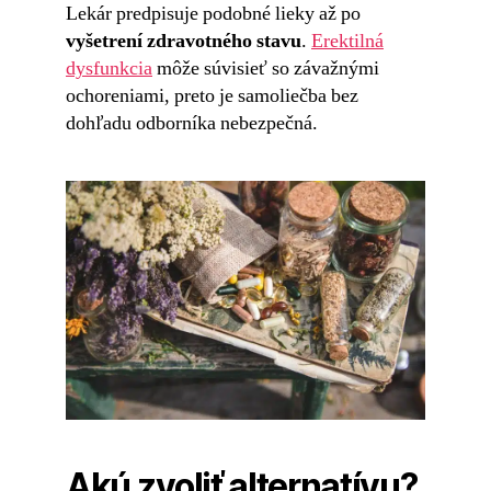
Lekár predpisuje podobné lieky až po
vyšetrení zdravotného stavu
.
Erektilná
dysfunkcia
môže súvisieť so závažnými
ochoreniami, preto je samoliečba bez
dohľadu odborníka nebezpečná.
Akú zvoliť alternatívu?