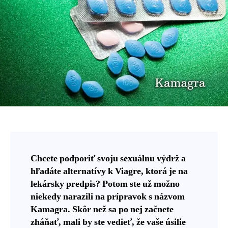
a
dá
sa
kúpiť?
Chcete podporiť svoju sexuálnu výdrž a
hľadáte alternatívy k Viagre, ktorá je na
lekársky predpis? Potom ste už možno
niekedy narazili na prípravok s názvom
Kamagra. Skôr než sa po nej začnete
zháňať, mali by ste vedieť, že vaše úsilie