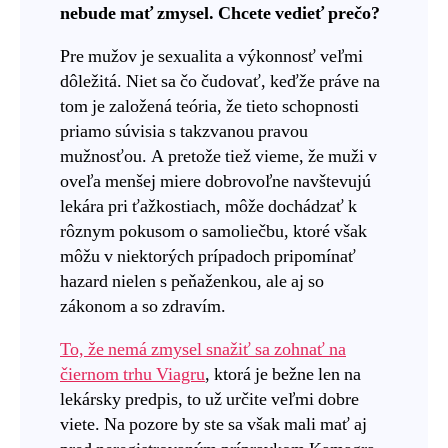
nebude mať zmysel. Chcete vedieť prečo?
Pre mužov je sexualita a výkonnosť veľmi
dôležitá. Niet sa čo čudovať, keďže práve na
tom je založená teória, že tieto schopnosti
priamo súvisia s takzvanou pravou
mužnosťou. A pretože tiež vieme, že muži v
oveľa menšej miere dobrovoľne navštevujú
lekára pri ťažkostiach, môže dochádzať k
rôznym pokusom o samoliečbu, ktoré však
môžu v niektorých prípadoch pripomínať
hazard nielen s peňaženkou, ale aj so
zákonom a so zdravím.
To, že nemá zmysel snažiť sa zohnať na
čiernom trhu Viagru
, ktorá je bežne len na
lekársky predpis, to už určite veľmi dobre
viete. Na pozore by ste sa však mali mať aj