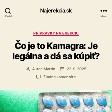
Najerekcia.sk
Hľadať
Menu
Kategórie
PRÍPRAVKY NA EREKCIU
Čo je to Kamagra: Je
legálna a dá sa kúpiť?
Autor:
Martin
22. 9. 2025
Autor
Dátum
článku
článku
na
Žiadne komentáre
Čo
je
to
Kamagra:
Je
legálna