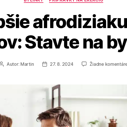
pšie afrodiziak
v: Stavte na by
Autor:
Martin
27. 8. 2024
Žiadne komentár
Autor
Dátum
článku
článku