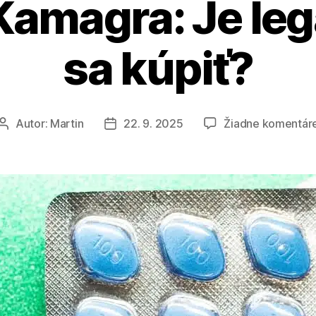
 Kamagra: Je leg
sa kúpiť?
Autor:
Martin
22. 9. 2025
Žiadne komentár
Autor
Dátum
článku
článku