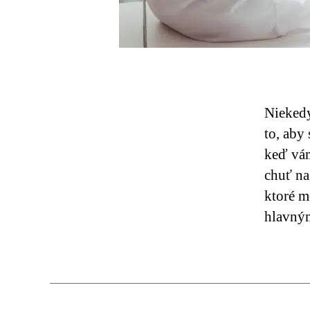
Niekedy
to, aby
keď vám
chuť na
ktoré m
hlavný