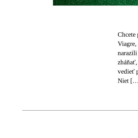
Chcete 
Viagre,
narazil
zháňať,
vedieť 
Niet [