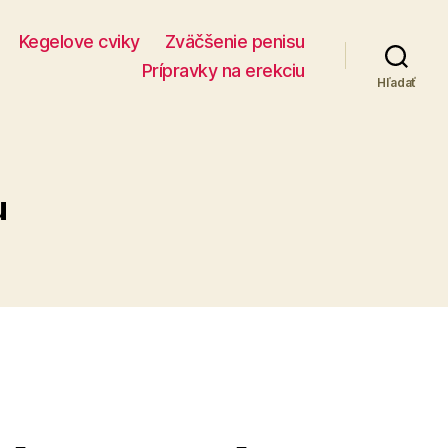
Kegelove cviky
Zväčšenie penisu
Prípravky na erekciu
Hľadať
u