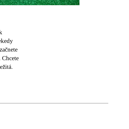
k
iekedy
 začnete
. Chcete
ežitá.