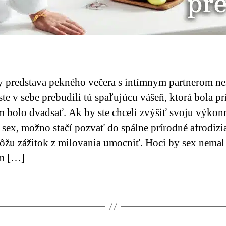
 predstava pekného večera s intímnym partnerom nes
 ste v sebe prebudili tú spaľujúcu vášeň, ktorá bola p
 bolo dvadsať. Ak by ste chceli zvýšiť svoju výkon
 sex, možno stačí pozvať do spálne prírodné afrodizi
ôžu zážitok z milovania umocniť. Hoci by sex nemal
m […]