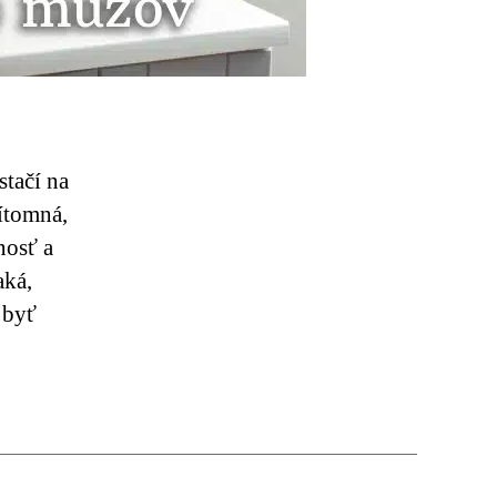
tačí na
rítomná,
nosť a
aká,
 byť