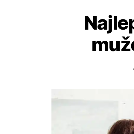
Najle
mužo