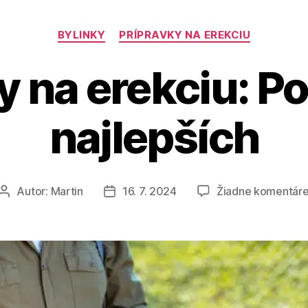
Kategórie
BYLINKY
PRÍPRAVKY NA EREKCIU
y na erekciu: 
najlepších
Autor:
Martin
16. 7. 2024
Žiadne komentár
Autor
Dátum
článku
článku