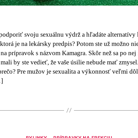
podporiť svoju sexuálnu výdrž a hľadáte alternatívy 
 ktorá je na lekársky predpis? Potom ste už možno n
i na prípravok s názvom Kamagra. Skôr než sa po nej
 mali by ste vedieť, že vaše úsilie nebude mať zmysel
prečo? Pre mužov je sexualita a výkonnosť veľmi dôl
…]
Kategórie
BYLINKY
PRÍPRAVKY NA EREKCIU