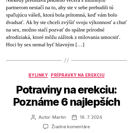
Niekedy predstava pekného večera s intímnym
partnerom nestačí na to, aby ste v sebe prebudili tú
spaľujúcu vášeň, ktorá bola prítomná, keď vám bolo
dvadsať. Ak by ste chceli zvýšiť svoju výkonnosť a chuť
na sex, možno stačí pozvať do spálne prírodné
afrodiziaká, ktoré môžu zážitok z milovania umocniť.
Hoci by sex nemal byť hlavným […]
Kategórie
BYLINKY
PRÍPRAVKY NA EREKCIU
Potraviny na erekciu:
Poznáme 6 najlepších
Autor:
Martin
16. 7. 2024
Autor
Dátum
článku
článku
na
Žiadne komentáre
Potraviny