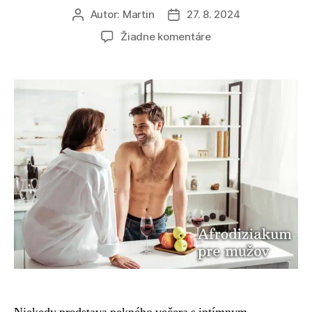
Autor:
Martin
27. 8. 2024
Autor
Dátum
článku
článku
na
Žiadne komentáre
Najlepšie
afrodiziakum
pre
mužov:
Stavte
na
bylinky