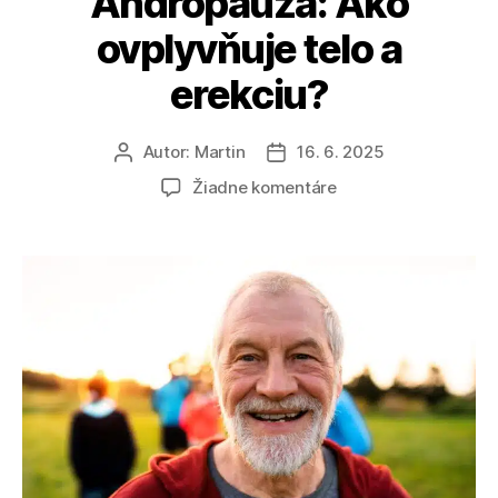
Andropauza: Ako
ovplyvňuje telo a
erekciu?
Autor:
Martin
16. 6. 2025
Autor
Dátum
článku
článku
na
Žiadne komentáre
Andropauza:
Ako
ovplyvňuje
telo
a
erekciu?