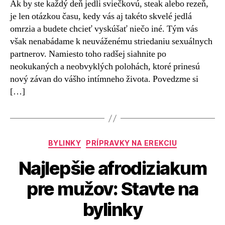
Ak by ste každý deň jedli sviečkovú, steak alebo rezeň,
je len otázkou času, kedy vás aj takéto skvelé jedlá
omrzia a budete chcieť vyskúšať niečo iné. Tým vás
však nenabádame k neuváženému striedaniu sexuálnych
partnerov. Namiesto toho radšej siahnite po
neokukaných a neobvyklých polohách, ktoré prinesú
nový závan do vášho intímneho života. Povedzme si
[…]
Kategórie
BYLINKY
PRÍPRAVKY NA EREKCIU
Najlepšie afrodiziakum
pre mužov: Stavte na
bylinky