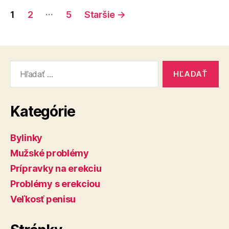
Navigácia
…
1
2
5
Staršie
→
v
článkoch
Vyhľadať:
Kategórie
Bylinky
Mužské problémy
Prípravky na erekciu
Problémy s erekciou
Veľkosť penisu