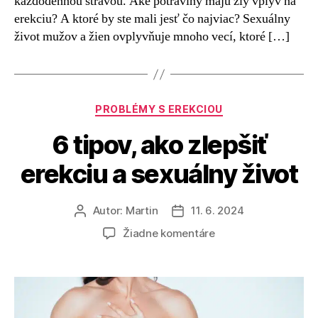
každodennou stravou. Aké potraviny majú zlý vplyv na
erekciu? A ktoré by ste mali jesť čo najviac? Sexuálny
život mužov a žien ovplyvňuje mnoho vecí, ktoré […]
Kategórie
PROBLÉMY S EREKCIOU
6 tipov, ako zlepšiť
erekciu a sexuálny život
Autor:
Martin
11. 6. 2024
Autor
Dátum
článku
článku
na
Žiadne komentáre
6
tipov,
ako
zlepšiť
erekciu