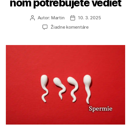
ňom potrebujete vedieť
Autor:
Martin
10. 3. 2025
Autor
Dátum
článku
článku
na
Žiadne komentáre
Sperma:
Všetko,
čo
o
ňom
potrebujete
vedieť