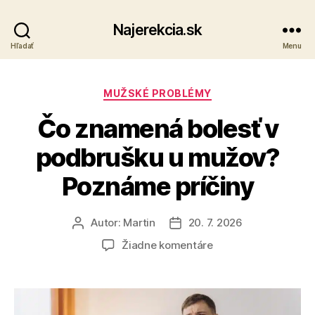
Najerekcia.sk
Hľadať
Menu
Kategórie
MUŽSKÉ PROBLÉMY
Čo znamená bolesť v
podbrušku u mužov?
Poznáme príčiny
Autor:
Martin
20. 7. 2026
Autor
Dátum
článku
článku
na
Žiadne komentáre
Čo
znamená
bolesť
v