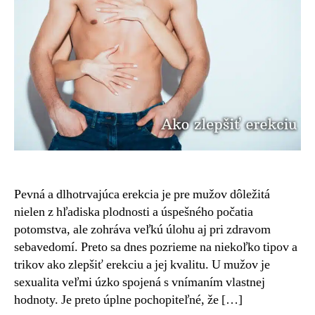
a
sexuálny
život
Pevná a dlhotrvajúca erekcia je pre mužov dôležitá
nielen z hľadiska plodnosti a úspešného počatia
potomstva, ale zohráva veľkú úlohu aj pri zdravom
sebavedomí. Preto sa dnes pozrieme na niekoľko tipov a
trikov ako zlepšiť erekciu a jej kvalitu. U mužov je
sexualita veľmi úzko spojená s vnímaním vlastnej
hodnoty. Je preto úplne pochopiteľné, že […]