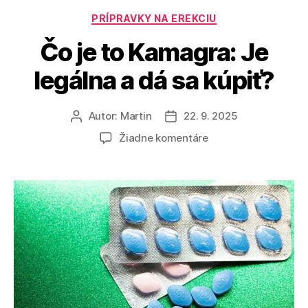
Kategórie
PRÍPRAVKY NA EREKCIU
Čo je to Kamagra: Je
legálna a dá sa kúpiť?
Autor:
Martin
22. 9. 2025
Autor
Dátum
článku
článku
na
Žiadne komentáre
Čo
je
to
Kamagra:
Je
legálna
a
dá
sa
kúpiť?