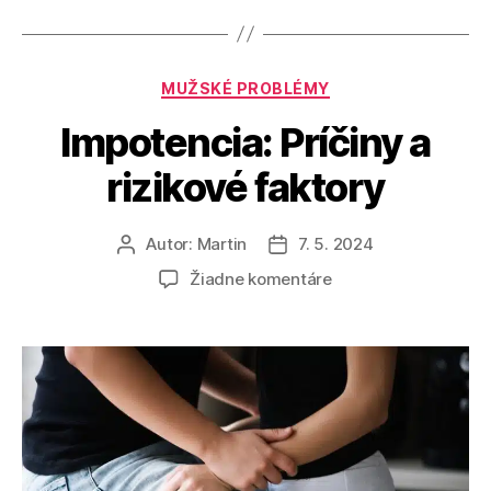
Kategórie
MUŽSKÉ PROBLÉMY
Impotencia: Príčiny a
rizikové faktory
Autor:
Martin
7. 5. 2024
Autor
Dátum
článku
článku
na
Žiadne komentáre
Impotencia:
Príčiny
a
rizikové
faktory