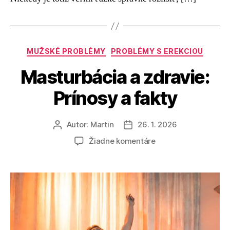
Kategórie
MUŽSKÉ PROBLÉMY
PROBLÉMY S EREKCIOU
Masturbácia a zdravie:
Prínosy a fakty
Autor:
Martin
26. 1. 2026
Autor
Dátum
článku
článku
na
Žiadne komentáre
Masturbácia
a
zdravie:
Prínosy
a
fakty