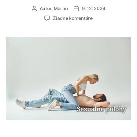
Autor:
Martin
9. 12. 2024
Autor
Dátum
článku
článku
na
Žiadne komentáre
Neobvyklé
sexuálne
polohy:
Vyskúšajte
4
najlepšie