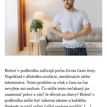
podbrušku
u
mužov?
Poznáme
príčiny
Bolesť v podbrušku zažívajú počas života často ženy.
Napríklad v dôsledku ovulácie, menštruácie alebo
tehotenstva. Tento problém sa však z času na čas
nevyhne ani mužom. Čo môže tento nečakaný jav
znamenať práve u vás? Je dôvod na obavy? Bolesť v
podbrušku môže byť zákerná takmer u každého.
Niekedy je totiž veľmi ťažké správne rozlíšiť, […]