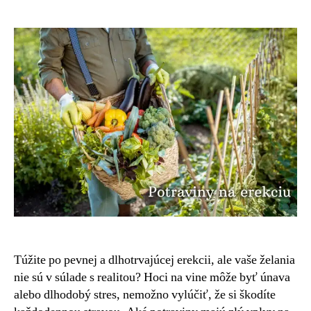
na
erekciu:
Poznáme
6
najlepších
Túžite po pevnej a dlhotrvajúcej erekcii, ale vaše želania
nie sú v súlade s realitou? Hoci na vine môže byť únava
alebo dlhodobý stres, nemožno vylúčiť, že si škodíte