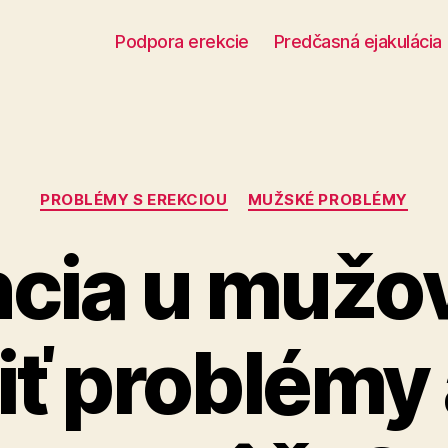
Podpora erekcie
Predčasná ejakulácia
Kategórie
PROBLÉMY S EREKCIOU
MUŽSKÉ PROBLÉMY
cia u mužo
iť problémy