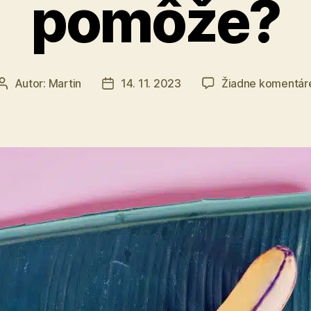
pomôže?
Autor:
Martin
14. 11. 2023
Žiadne komentár
Autor
Dátum
článku
článku