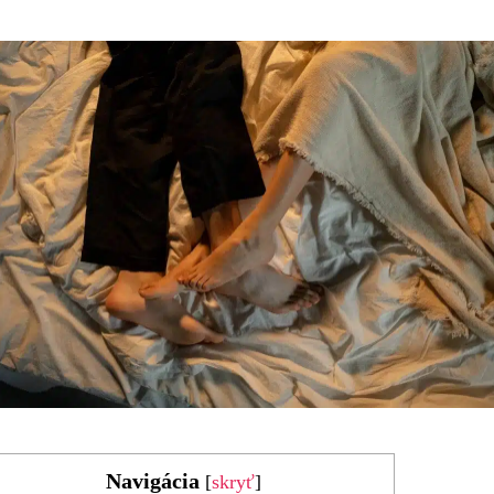
Navigácia
[
skryť
]