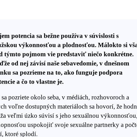
jem potencia sa bežne používa v súvislosti s
žskou výkonnosťou a plodnosťou. Málokto si vš
d týmto pojmom vie predstaviť niečo konkrétne.
ďže od nej závisí naše sebavedomie, v dnešnom
ánku sa pozrieme na to, ako funguje podpora
encie a čo to vlastne je.
 sa pozriete okolo seba, v médiách, rozhovoroch a
ých voľne dostupných materiáloch sa hovorí, že hodn
ža veľmi úzko súvisí s jeho sexuálnou výkonnosťou
hopnosťou uspokojiť svoje sexuálne partnerky a poč
í, ktoré splodí.