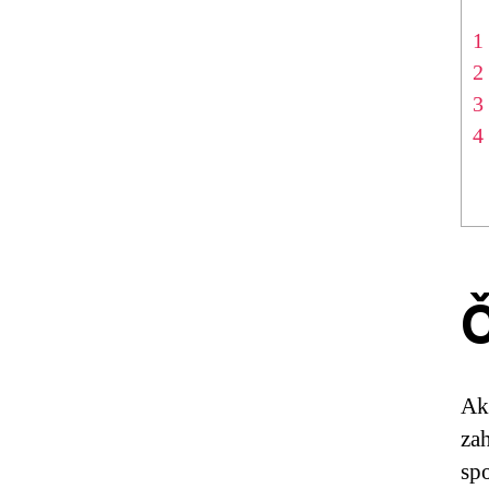
1
2
3
4
Č
Ak
za
spo