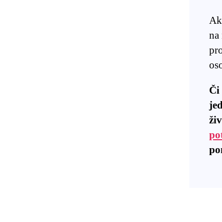
Ak 
na
pr
os
Či
je
živ
po
po