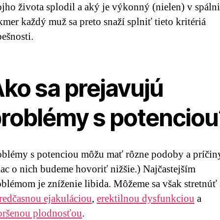
jho života splodil a aký je výkonný (nielen) v spálni
mer každý muž sa preto snaží splniť tieto kritériá
ešnosti.
ko sa prejavujú
roblémy s potenciou
oblémy s potenciou môžu mať rôzne podoby a príčin
ac o nich budeme hovoriť nižšie.) Najčastejším
oblémom je zníženie libida. Môžeme sa však stretnúť 
redčasnou ejakuláciou
,
erektilnou dysfunkciou
a
oršenou plodnosťou
.