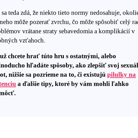
sa teda zdá, že niekto tieto normy nedosahuje, okoli
 neho môže pozerať zvrchu, čo môže spôsobiť celý ra
oblémov vrátane straty sebavedomia a komplikácií v
obných vzťahoch.
 už chcete hrať túto hru s ostatnými, alebo
dnoducho hľadáte spôsoby, ako zlepšiť svoj sexuá
ot, nižšie sa pozrieme na to, či existujú
pilulky na
tenciu
a ďalšie tipy, ktoré by vám mohli ľahko
môcť.