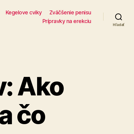
Kegelove cviky
Zväčšenie penisu
Prípravky na erekciu
Hľadať
v: Ako
 a čo