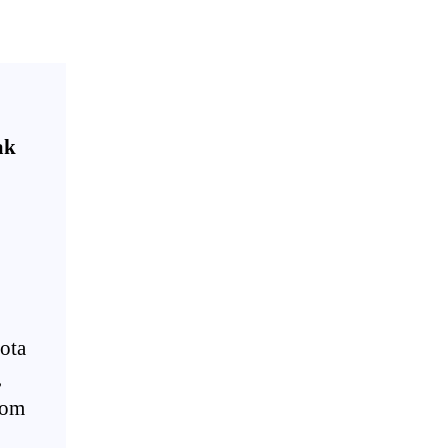
ak
ota
,
tom