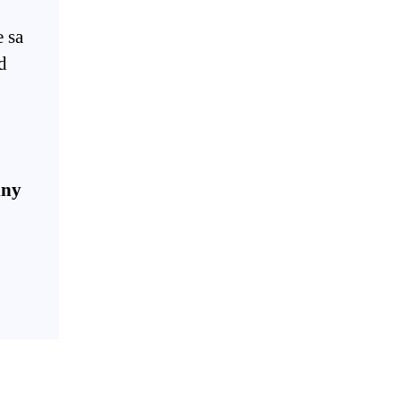
e sa
d
lny