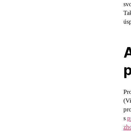
svo
Tak
úsp
A
p
Pr
(Vi
pr
s
p
zh