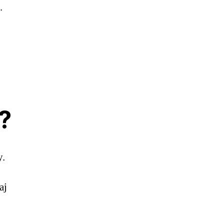
.
?
y.
aj