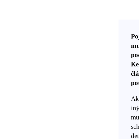
Po
mu
po
Ke
čl
pot
Ak
in
mu
sc
det