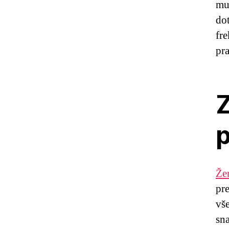
mus
do
fre
pr
Z
Že
pre
vš
sn