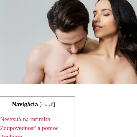
Navigácia
[
skryť
]
Nesexuálna intimita
Zodpovednosť a pomoc
Predohra