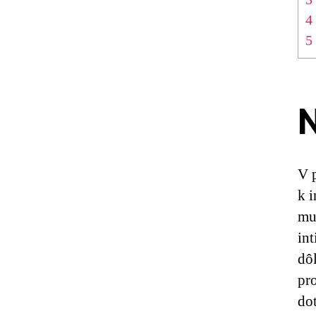
4
5
N
V 
k i
mu
int
dô
pro
dot