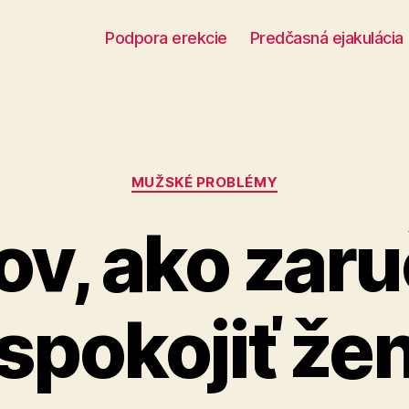
Podpora erekcie
Predčasná ejakulácia
Kategórie
MUŽSKÉ PROBLÉMY
pov, ako zar
spokojiť že