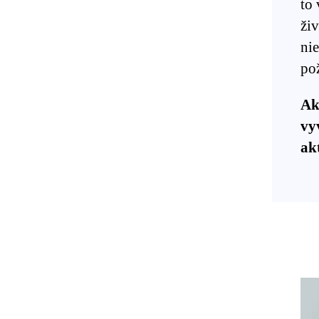
to
živ
ni
pož
Ak
vy
ak