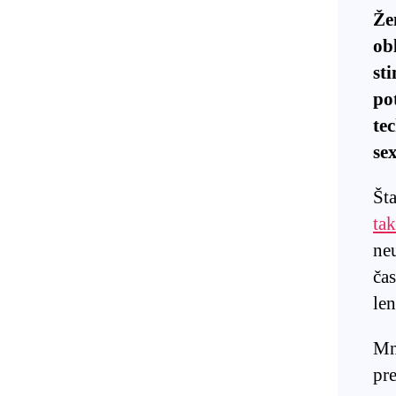
Že
ob
st
po
te
se
Šta
ta
ne
čas
len
Mn
pr