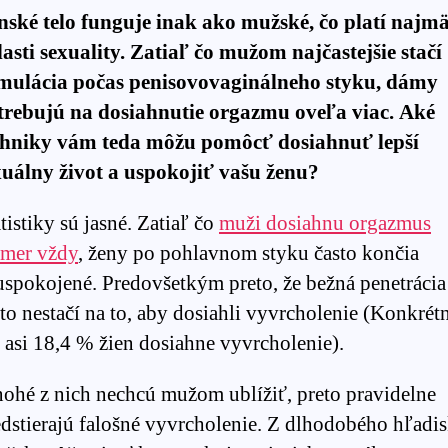
nské telo funguje inak ako mužské, čo platí najmä
lasti sexuality. Zatiaľ čo mužom najčastejšie stačí
imulácia počas penisovovaginálneho styku, dámy
trebujú na dosiahnutie orgazmu oveľa viac. Aké
chniky vám teda môžu pomôcť dosiahnuť lepší
xuálny život a uspokojiť vašu ženu?
tistiky sú jasné. Zatiaľ čo
muži dosiahnu orgazmus
kmer vždy
, ženy po pohlavnom styku často končia
uspokojené. Predovšetkým preto, že bežná penetrácia
to nestačí na to, aby dosiahli vyvrcholenie (Konkrét
 asi 18,4 % žien dosiahne vyvrcholenie).
ohé z nich nechcú mužom ublížiť, preto pravidelne
edstierajú falošné vyvrcholenie. Z dlhodobého hľadi