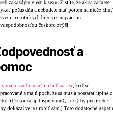
eli zakaždým viesť k sexu. Zistíte, že ak sa začnete
týkať počas dňa a nebudete mať potom na niečo chuť
kvencia erotických hier sa s najväčšou
avdepodobnosťou čoskoro zvýši.
odpovednosť a
pomoc
ny majú oveľa menšiu chuť na sex
, keď sú
pracované a majú pocit, že sa musia postarať úplne o
etko. (Dokonca aj dospelý muž, ktorý by pri troche
ahy dokázal veľa urobiť sám.) Toto dodatočné napäti