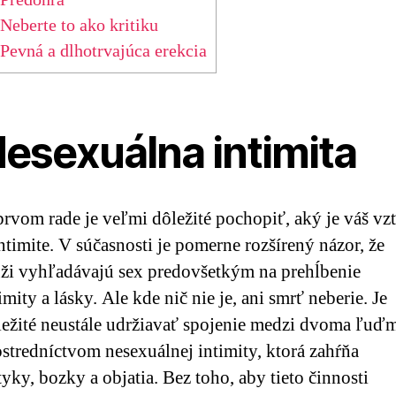
Neberte to ako kritiku
Pevná a dlhotrvajúca erekcia
esexuálna intimita
prvom rade je veľmi dôležité pochopiť, aký je váš vz
ntimite. V súčasnosti je pomerne rozšírený názor, že
ži vyhľadávajú sex predovšetkým na prehĺbenie
imity a lásky. Ale kde nič nie je, ani smrť neberie. Je
ležité neustále udržiavať spojenie medzi dvoma ľuď
stredníctvom nesexuálnej intimity, ktorá zahŕňa
yky, bozky a objatia. Bez toho, aby tieto činnosti