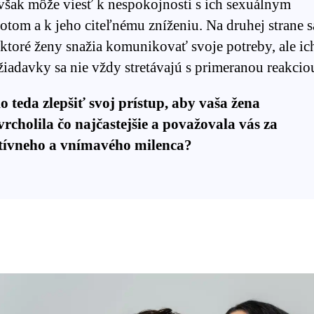
 však môže viesť k nespokojnosti s ich sexuálnym
otom a k jeho citeľnému zníženiu. Na druhej strane s
ektoré ženy snažia komunikovať svoje potreby, ale ic
iadavky sa nie vždy stretávajú s primeranou reakcio
o teda zlepšiť svoj prístup, aby vaša žena
vrcholila čo najčastejšie a považovala vás za
tívneho a vnímavého milenca?