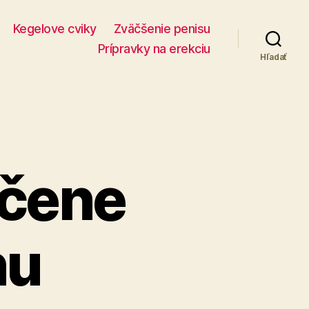
Kegelove cviky
Zväčšenie penisu
Prípravky na erekciu
Hľadať
učene
nu